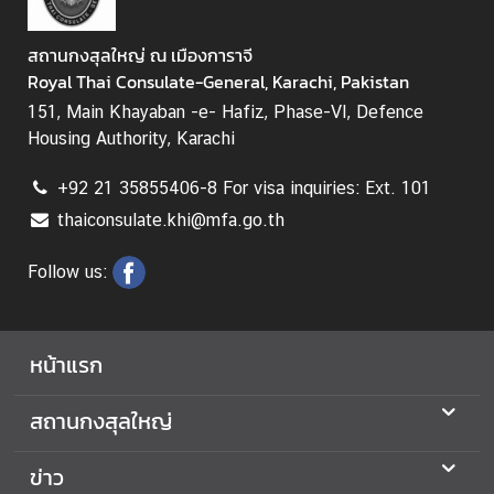
น
ธ์
สถานกงสุลใหญ่ ณ เมืองการาจี
ไ
Royal Thai Consulate-General, Karachi, Pakistan
ท
151, Main Khayaban -e- Hafiz, Phase-VI, Defence
ย
Housing Authority, Karachi
-
ป
+92 21 35855406-8 For visa inquiries: Ext. 101
า
thaiconsulate.khi@mfa.go.th
กี
ส
Follow us:
ถ
า
น
หน้าแรก
T
h
สถานกงสุลใหญ่
a
i
ข่าว
l