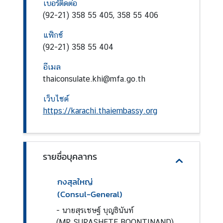
กิ
เบอร์ติดต่อ
จ
(92-21) 358 55 405, 358 55 406
แฟ็กซ์
ข้
(92-21) 358 55 404
อ
อีเมล
มู
thaiconsulate.khi@mfa.go.th
ล
สำ
เว็บไซต์
ห
https://karachi.thaiembassy.org
รั
บ
ค
น
รายชื่อบุคลากร
ไ
ท
กงสุลใหญ่
ย
(Consul-General)
-
นายสุรเชษฐ์ บุญธินันท์
V
(MR SURASHETE BOONTINAND)