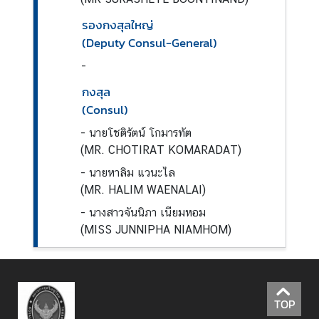
I
รองกงสุลใหญ่
S
(Deputy Consul-General)
A
-
กงสุล
บ
(Consul)
ริ
ก
-
นายโชติรัตน์ โกมารทัต
า
(MR. CHOTIRAT KOMARADAT)
ร
-
นายหาลิม แวนะไล
(MR. HALIM WAENALAI)
ค
-
นางสาวจันนิภา เนียมหอม
ว
(MISS JUNNIPHA NIAMHOM)
า
ม
สั
ม
TOP
พั