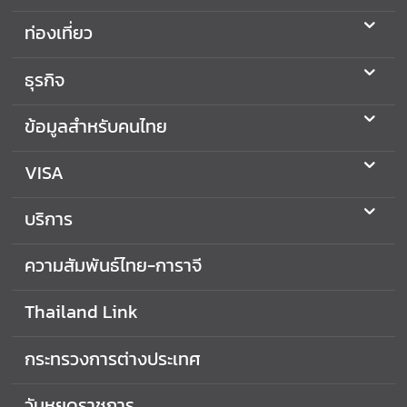
a
ท่องเที่ยว
n
d
L
ธุรกิจ
i
n
ข้อมูลสำหรับคนไทย
k
VISA
ก
ร
บริการ
ะ
ท
ความสัมพันธ์ไทย-การาจี
ร
ว
ง
Thailand Link
ก
า
กระทรวงการต่างประเทศ
ร
ต่
วันหยุดราชการ