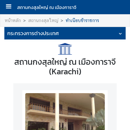
สถานกงสุลใหญ่ ณ เมืองการาจี
ห
หน้าหลัก
สถานกงสุลใหญ่
ทำเนียบข้าราชการ
น้
กระทรวงการต่างประเทศ
า
แ
ร
ก
สถานกงสุลใหญ่ ณ เมืองการาจี
ส
(Karachi)
ถ
า
น
ก
ง
สุ
ล
ใ
ห